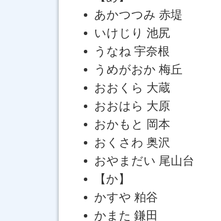
あかつつみ 赤堤
いけじり 池尻
うなね 宇奈根
うめがおか 梅丘
おおくら 大蔵
おおはら 大原
おかもと 岡本
おくさわ 奥沢
おやまだい 尾山台
【か】
かすや 粕谷
かまた 鎌田